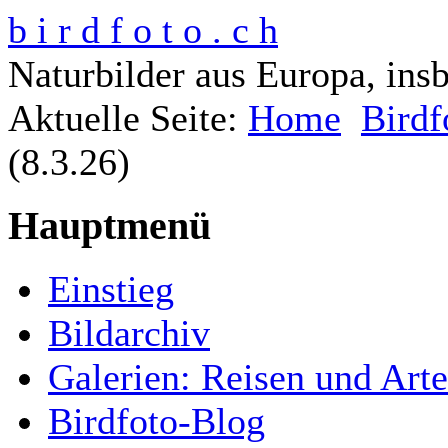
b i r d f o t o . c h
Naturbilder aus Europa, ins
Aktuelle Seite:
Home
Birdf
(8.3.26)
Hauptmenü
Einstieg
Bildarchiv
Galerien: Reisen und Art
Birdfoto-Blog